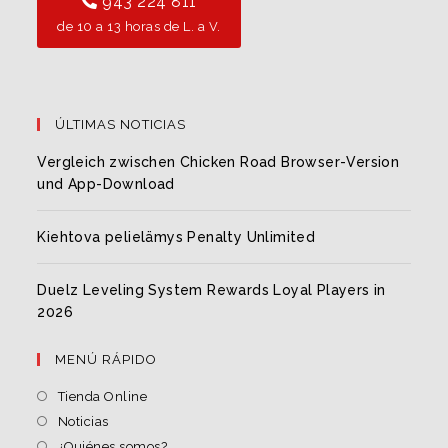
943 224 811
de 10 a 13 horas de L. a V.
ÚLTIMAS NOTICIAS
Vergleich zwischen Chicken Road Browser-Version
und App-Download
Kiehtova pelielämys Penalty Unlimited
Duelz Leveling System Rewards Loyal Players in
2026
MENÚ RÁPIDO
Tienda Online
Noticias
¿Quiénes somos?